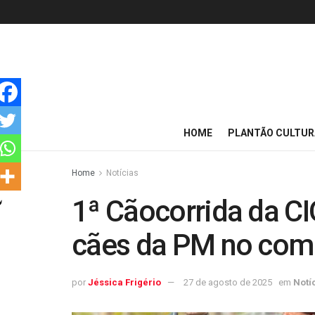
HOME
PLANTÃO CULTUR
Home
Notícias
1ª Cãocorrida da C
cães da PM no com
por
Jéssica Frigério
27 de agosto de 2025
em
Notí