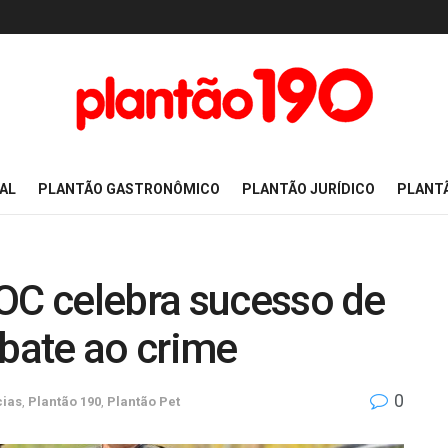
AL
PLANTÃO GASTRONÔMICO
PLANTÃO JURÍDICO
PLANT
IOC celebra sucesso de
bate ao crime
0
cias
,
Plantão 190
,
Plantão Pet