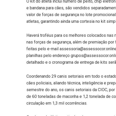
O kit do atleta inclui número de peito, chip eletr
e bandana para cães, são vendidos separadamente
valor de forças de segurança no lote promociona
atletas, garantindo ainda uma cortesia no kit simp
Haverá troféus para os melhores colocados nas m
nas forças de segurança, além de premiação por 
feitas pelo e-mail
assessoria@assessocor.onlin
planilhas pelo endereço
grupos@assessocor.onl
detalhado e o cronograma de entrega de kits ser
Coordenando 29 canis setoriais em todo o estad
cães policiais, aliando técnica, inteligência e pre
semestre do ano, os canis setoriais da CIOC, po
de 60 toneladas de maconha e 1,2 tonelada de co
circulação em 1,3 mil ocorrências.