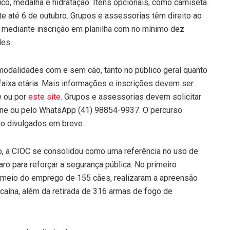
ônico, medalha e hidratação. Itens opcionais, como camiseta
 até 6 de outubro. Grupos e assessorias têm direito ao
l mediante inscrição em planilha com no mínimo dez
les.
odalidades com e sem cão, tanto no público geral quanto
faixa etária. Mais informações e inscrições devem ser
e
ou por
este site
. Grupos e assessorias devem solicitar
ine
ou pelo WhatsApp (41) 98854-9937. O percurso
ão divulgados em breve.
o, a CIOC se consolidou como uma referência no uso de
paro para reforçar a segurança pública. No primeiro
r meio do emprego de 155 cães, realizaram a apreensão
caína, além da retirada de 316 armas de fogo de