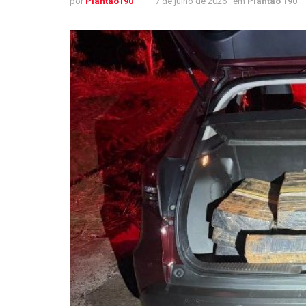
por
Plantao190
7 de julho de 2026
em
Plantão 190