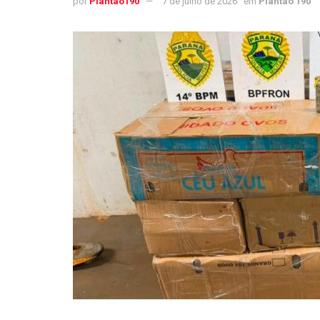
por
Plantao190
7 de julho de 2026
em
Plantão 190