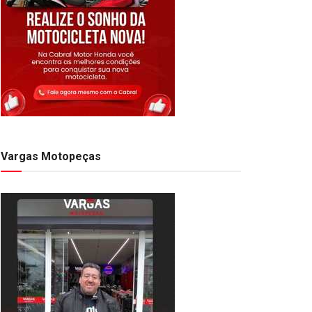
Vargas Motopeças