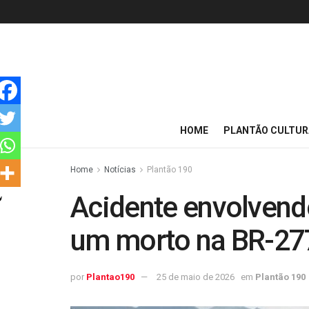
HOME
PLANTÃO CULTUR
Home
Notícias
Plantão 190
Acidente envolvendo
um morto na BR-27
por
Plantao190
25 de maio de 2026
em
Plantão 190