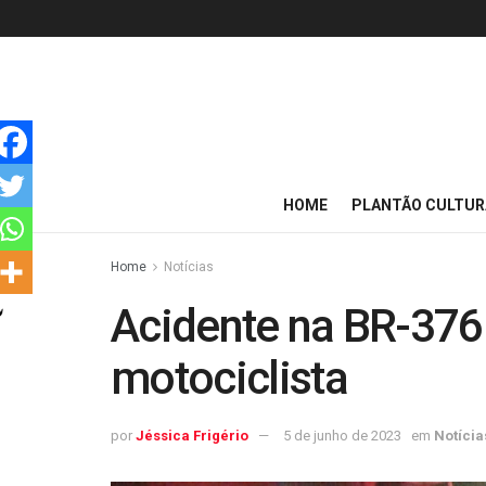
HOME
PLANTÃO CULTUR
Home
Notícias
Acidente na BR-376 
motociclista
por
Jéssica Frigério
5 de junho de 2023
em
Notícia