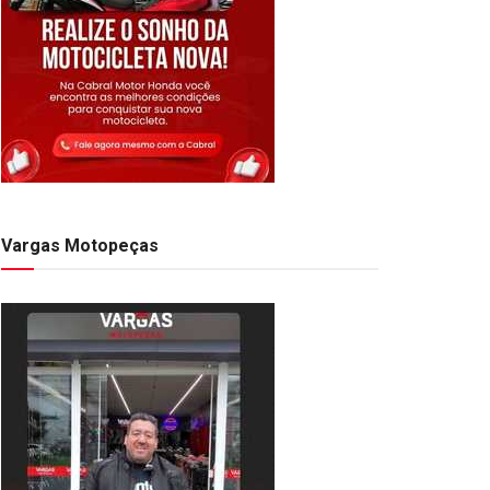
Vargas Motopeças