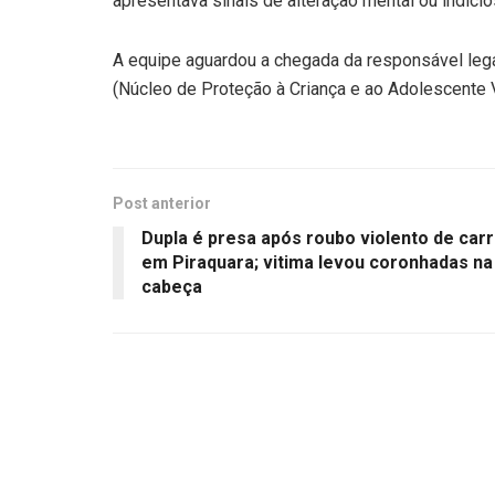
apresentava sinais de alteração mental ou indíci
A equipe aguardou a chegada da responsável leg
(Núcleo de Proteção à Criança e ao Adolescente 
Post anterior
Dupla é presa após roubo violento de car
em Piraquara; vitima levou coronhadas na
cabeça