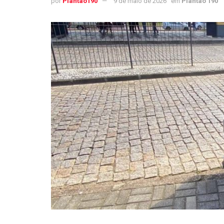
por
Plantao190
9 de maio de 2026
em
Plantão 190