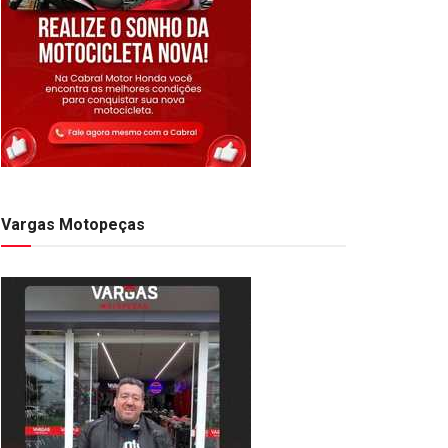
Vargas Motopeças