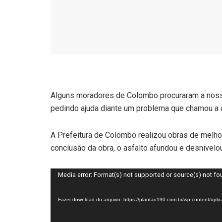
Alguns moradores de Colombo procuraram a nossa
pedindo ajuda diante um problema que chamou a a
A Prefeitura de Colombo realizou obras de melhor
conclusão da obra, o asfalto afundou e desnivel
Tocador
Media error: Format(s) not supported or source(s) not f
de
vídeo
Fazer download do arquivo: https://plantao190.com.br/wp-content/