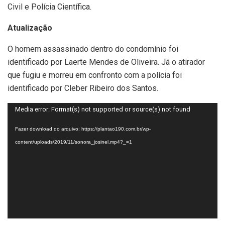
Civil e Polícia Científica.
Atualização
O homem assassinado dentro do condomínio foi
identificado por Laerte Mendes de Oliveira. Já o atirador
que fugiu e morreu em confronto com a polícia foi
identificado por Cleber Ribeiro dos Santos.
Tocador
Media error: Format(s) not supported or source(s) not found
de
Fazer download do arquivo: https://plantao190.com.br/wp-
vídeo
content/uploads/2019/11/sonora_josinel.mp4?_=1