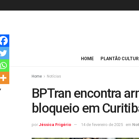
HOME
PLANTÃO CULTUR
Home
Notícias
BPTran encontra ar
bloqueio em Curitib
por
Jéssica Frigério
14 de fevereiro de 2025
em
Not