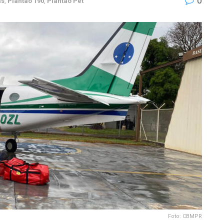
0
as
,
Plantão 190
,
Plantão Pet
Foto: CBMPR