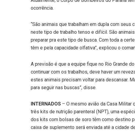
Atualmente, o Corpo de Bombeiros do Paraná tem s
ocorrência.
“São animais que trabalham em dupla com seus co
neste tipo de trabalho tenso e difícil. São anima
preparar pra este tipo de busca. Com toda a cert
têm e pela capacidade olfativa”, explicou o coma
A previsão é que a equipe fique no Rio Grande d
continuar com os trabalhos, deve haver um reve
estes animais precisam voltar para descansar. 
para seguir nas buscas”, disse.
INTERNADOS
– O mesmo avião da Casa Militar 
três kits de nutrição parenteral (NPT), uma espé
dos kits com bolsas de soro têm como destino pa
caixa de suplemento será enviada até a cidade de