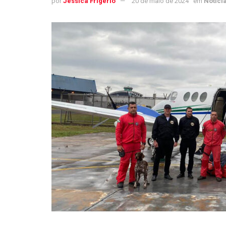
por
Jéssica Frigério
20 de maio de 2024
em
Notíci