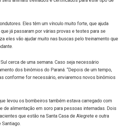
eis animais treinados e certificados para este tipo de
ndutores. Eles têm um vínculo muito forte, que ajuda
is que já passaram por várias provas e testes para se
eza eles vão ajudar muito nas buscas pelo treinamento que
ndante.
o Sul cerca de uma semana. Caso seja necessário
zamento dos binômios do Paraná. “Depois de um tempo,
Mas conforme for necessário, enviaremos novos binômios
que levou os bombeiros também estava carregado com
cie de alimentação em soro para pessoas internadas. Dois
cientes que estão na Santa Casa de Alegrete e outra
 Santiago.