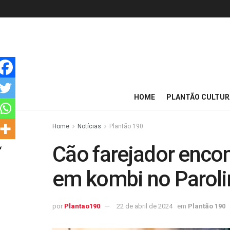
HOME
PLANTÃO CULTUR
Home
Notícias
Plantão 190
Cão farejador enco
em kombi no Parolin
por
Plantao190
22 de abril de 2024
em
Plantão 190