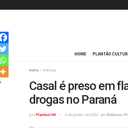
HOME
PLANTÃO CULTUR
Home
Notícias
Casal é preso em fla
drogas no Paraná
por
Plantao190
6 de janeiro de 2020
em
Notícias
,
Pl