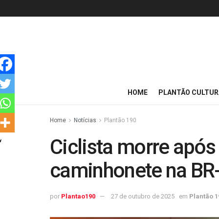
HOME
PLANTÃO CULTUR
Home
Notícias
Plantão 190
Ciclista morre após
caminhonete na BR
por
Plantao190
27 de outubro de 2025
em
Plantão 1