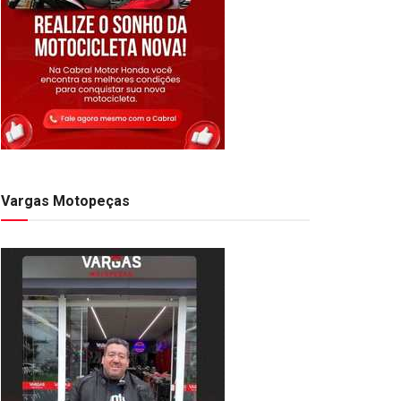
Vargas Motopeças