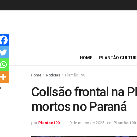
HOME
PLANTÃO CULTUR
Home
Notícias
Plantão 190
Colisão frontal na 
mortos no Paraná
por
Plantao190
9 de março de 2025
em
Plantão 190