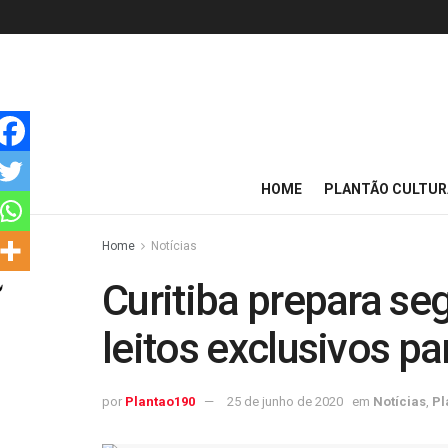
HOME
PLANTÃO CULTUR
Home
Notícias
Curitiba prepara s
leitos exclusivos pa
por
Plantao190
25 de junho de 2020
em
Notícias
,
Pl