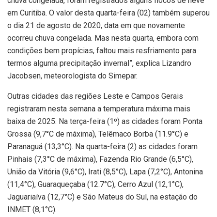
chuva congelada, foram registrados alguns flocos de neve
em Curitiba. O valor desta quarta-feira (02) também superou
o dia 21 de agosto de 2020, data em que novamente
ocorreu chuva congelada. Mas nesta quarta, embora com
condições bem propícias, faltou mais resfriamento para
termos alguma precipitação invernal”, explica Lizandro
Jacobsen, meteorologista do Simepar.
Outras cidades das regiões Leste e Campos Gerais
registraram nesta semana a temperatura máxima mais
baixa de 2025. Na terça-feira (1º) as cidades foram Ponta
Grossa (9,7°C de máxima), Telêmaco Borba (11.9°C) e
Paranaguá (13,3°C). Na quarta-feira (2) as cidades foram
Pinhais (7,3°C de máxima), Fazenda Rio Grande (6,5°C),
União da Vitória (9,6°C), Irati (8,5°C), Lapa (7,2°C), Antonina
(11,4°C), Guaraqueçaba (12.7°C), Cerro Azul (12,1°C),
Jaguariaíva (12,7°C) e São Mateus do Sul, na estação do
INMET (8,1°C).