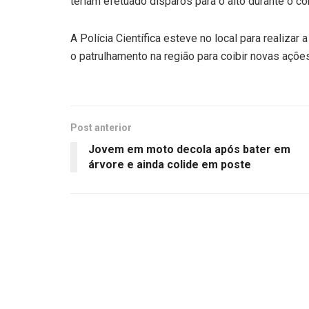
teriam efetuado disparos para o alto durante o co
A Polícia Científica esteve no local para realizar a 
o patrulhamento na região para coibir novas açõe
Post anterior
Jovem em moto decola após bater em
árvore e ainda colide em poste