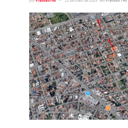
por
Plantao190
22 de maio de 2025
em
Plantão 190