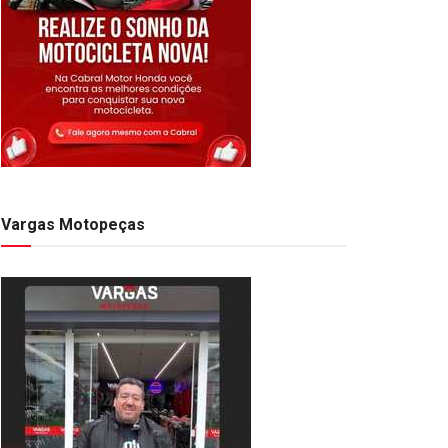
Vargas Motopeças