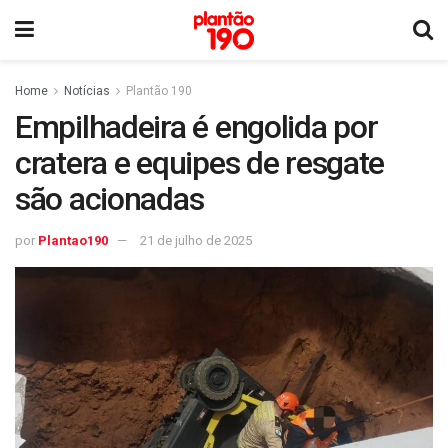
Home
Notícias
Plantão 190
Empilhadeira é engolida por
cratera e equipes de resgate
são acionadas
por
Plantao190
21 de julho de 2025