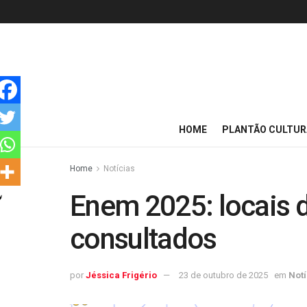
HOME
PLANTÃO CULTUR
Home
Notícias
Enem 2025: locais 
consultados
por
Jéssica Frigério
23 de outubro de 2025
em
Notí