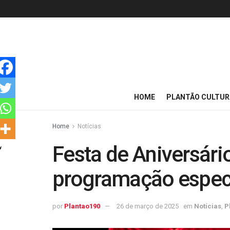
HOME
PLANTÃO CULTUR
Home
Notícias
Festa de Aniversário
programação especi
por
Plantao190
26 de março de 2025
em
Notícias
,
P