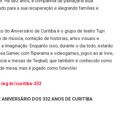
or. Há dez anos, a companhia de palhaçaria atua
do para a sua recuperação e alegrando famílias e
 do Aniversário de Curitiba é o grupo de teatro Tupi
de música, contação de histórias, artes visuais e
 e a imaginação. Enquanto isso, durante o dia todo, estarão
ea Gamer, com fliperama e videogames, jogos ao ar livre,
ência e mesas de Teqball, que também é conhecido como
de mesa, mas é jogado como futevôlei.
.leg.br/curitiba-332
 ANIVERSÁRIO DOS 332 ANOS DE CURITIBA