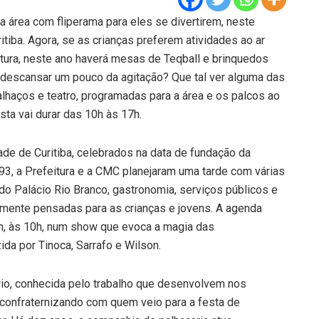
 área com fliperama para eles se divertirem, neste
ritiba. Agora, se as crianças preferem atividades ao ar
eitura, neste ano haverá mesas de Teqball e brinquedos
o descansar um pouco da agitação? Que tal ver alguma das
palhaços e teatro, programadas para a área e os palcos ao
sta vai durar das 10h às 17h.
e de Curitiba, celebrados na data de fundação da
3, a Prefeitura e a CMC planejaram uma tarde com várias
 do Palácio Rio Branco, gastronomia, serviços públicos e
mente pensadas para as crianças e jovens. A agenda
m, às 10h, num show que evoca a magia das
da por Tinoca, Sarrafo e Wilson.
rio, conhecida pelo trabalho que desenvolvem nos
, confraternizando com quem veio para a festa de