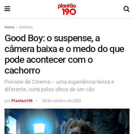
Home
Notícias
Good Boy: o suspense, a
câmera baixa e o medo do que
pode acontecer com o
cachorro
Preview de Cinema – uma experiência tensa e
diferente, vista pelos olhos de um cão
por
Plantao190
28 de outubro de 2025