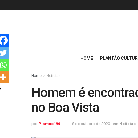
HOME
PLANTÃO CULTUR
Home
Notícias
Homem é encontrad
no Boa Vista
por
Plantao190
18 de outubro de 2020
em
Notícias
,