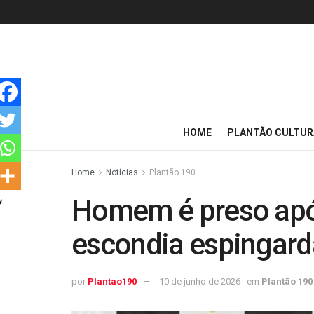
HOME
PLANTÃO CULTUR
Home
Notícias
Plantão 190
Homem é preso após
escondia espingar
por
Plantao190
10 de junho de 2026
em
Plantão 190