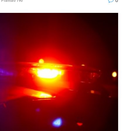
0
,
Plantão 190