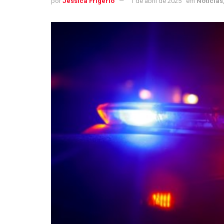
por
Jéssica Frigério
1 de abril de 2025
em
Notícias