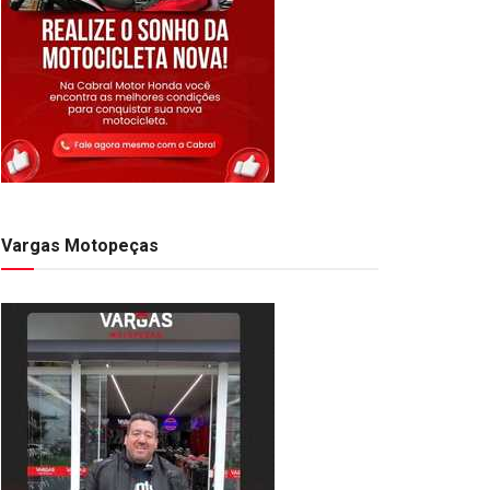
Vargas Motopeças