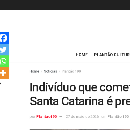
HOME
PLANTÃO CULTUR
Home
Notícias
Plantão 190
Indivíduo que come
Santa Catarina é pr
por
Plantao190
27 de maio de 2026
em
Plantão 190