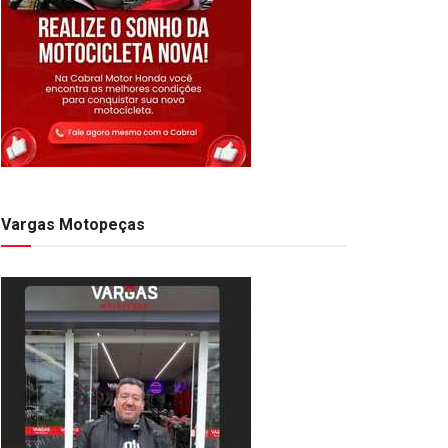
Vargas Motopeças