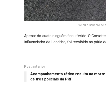
Veículo Sandero de a
Apesar do susto ninguém ficou ferido. O Corve
influenciador de Londrina, foi recolhido ao páti
Post anterior
Acompanhamento tático resulta na morte
de três policiais da PRF