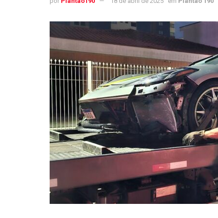
por
Plantao190
18 de abril de 2025
em
Plantão 190