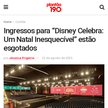
Home
Curitiba
Ingressos para “Disney Celebra:
Um Natal Inesquecível” estão
esgotados
por
Jéssica Frigério
22 de agosto de 2025