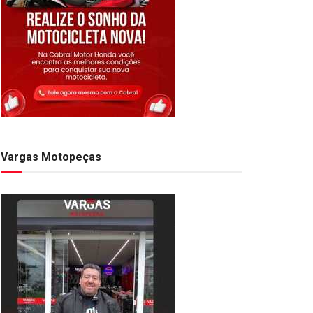
Vargas Motopeças