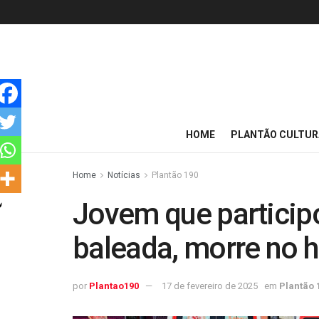
HOME
PLANTÃO CULTUR
Home
Notícias
Plantão 190
Jovem que participo
baleada, morre no h
por
Plantao190
17 de fevereiro de 2025
em
Plantão 