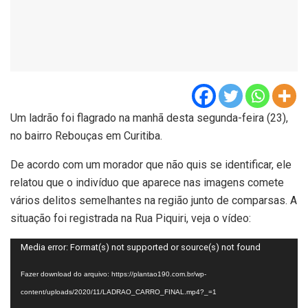
Um ladrão foi flagrado na manhã desta segunda-feira (23),
no bairro Rebouças em Curitiba.
De acordo com um morador que não quis se identificar, ele
relatou que o indivíduo que aparece nas imagens comete
vários delitos semelhantes na região junto de comparsas. A
situação foi registrada na Rua Piquiri, veja o vídeo:
Tocador
Media error: Format(s) not supported or source(s) not found
de
Fazer download do arquivo: https://plantao190.com.br/wp-
vídeo
content/uploads/2020/11/LADRAO_CARRO_FINAL.mp4?_=1