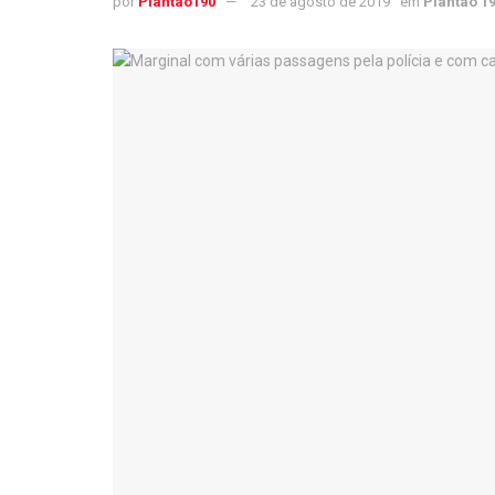
por
Plantao190
23 de agosto de 2019
em
Plantão 1