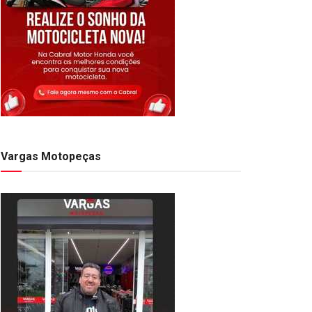
Vargas Motopeças