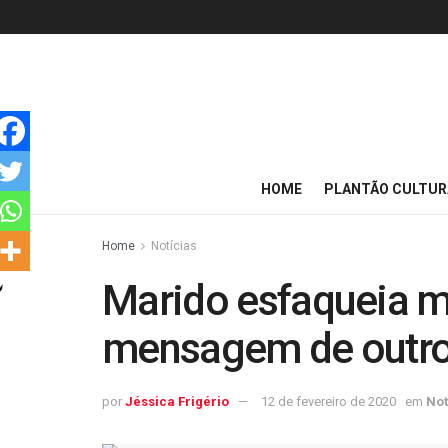
HOME
PLANTÃO CULTUR
Home
Notícias
Marido esfaqueia m
mensagem de outro
por
Jéssica Frigério
12 de fevereiro de 2020
em
Not