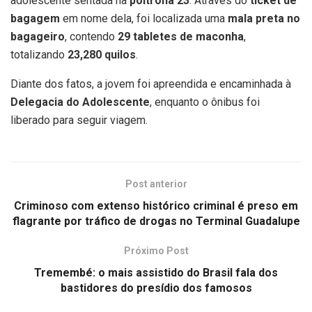
adolescente sentada na
poltrona 23
. Através do
ticket de
bagagem
em nome dela, foi localizada uma
mala preta no
bagageiro
, contendo
29 tabletes de maconha
,
totalizando
23,280 quilos
.
Diante dos fatos, a jovem foi apreendida e encaminhada à
Delegacia do Adolescente
, enquanto o ônibus foi
liberado para seguir viagem.
Post anterior
Criminoso com extenso histórico criminal é preso em
flagrante por tráfico de drogas no Terminal Guadalupe
Próximo Post
Tremembé: o mais assistido do Brasil fala dos
bastidores do presídio dos famosos