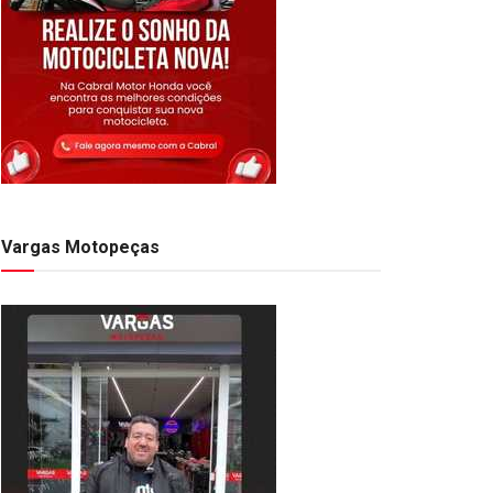
Vargas Motopeças