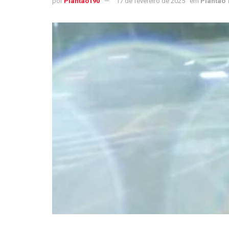
por
Plantao190
17 de fevereiro de 2025
em
Plantão 