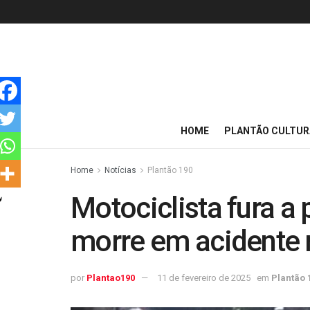
HOME
PLANTÃO CULTUR
Home
Notícias
Plantão 190
Motociclista fura a 
morre em acidente
por
Plantao190
11 de fevereiro de 2025
em
Plantão 