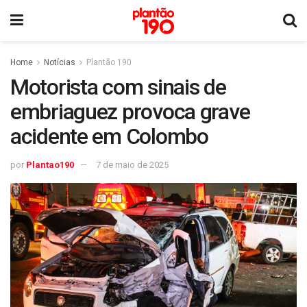
Home
Notícias
Plantão 190
Motorista com sinais de
embriaguez provoca grave
acidente em Colombo
por
Plantao190
7 de maio de 2025