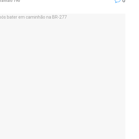
0
lantão 190