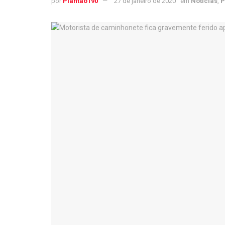
por
Plantao190
27 de janeiro de 2020
em
Notícias
,
P