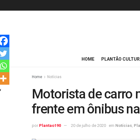
HOME
PLANTÃO CULTUR
Home
Notícias
Motorista de carro 
frente em ônibus na
por
Plantao190
20 de julho de 2020
em
Notícias
,
Pla