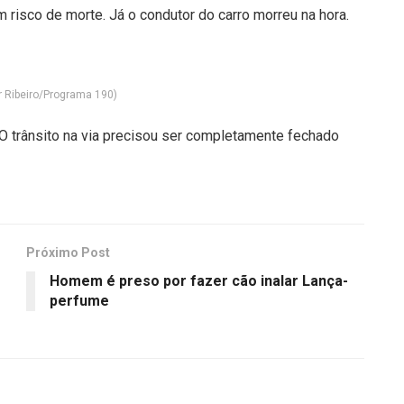
 risco de morte. Já o condutor do carro morreu na hora.
r Ribeiro/Programa 190)
. O trânsito na via precisou ser completamente fechado
Próximo Post
Homem é preso por fazer cão inalar Lança-
m
perfume