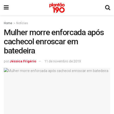
Home
Notícias
Mulher morre enforcada após
cachecol enroscar em
batedeira
por
Jéssica Frigério
11 de novembro de 2019