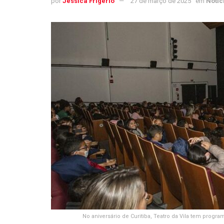
por
Jéssica Frigério
27 de março de 2025
em
Notíc
No aniversário de Curitiba, Teatro da Vila tem pro