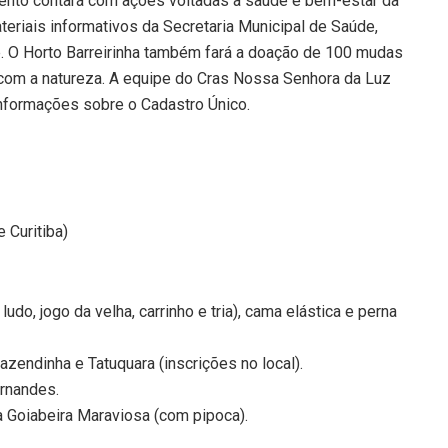
evento contará com ações voltadas à saúde e bem-estar da
teriais informativos da Secretaria Municipal de Saúde,
. O Horto Barreirinha também fará a doação de 100 mudas
 com a natureza. A equipe do Cras Nossa Senhora da Luz
 informações sobre o Cadastro Único.
e Curitiba)
do, jogo da velha, carrinho e tria), cama elástica e perna
zendinha e Tatuquara (inscrições no local).
ernandes.
a Goiabeira Maraviosa (com pipoca).