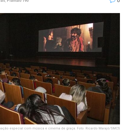
0
ias
,
Plantão 190
gramação especial com música e cinema de graça. Foto: Ricardo Marajó/SMCS