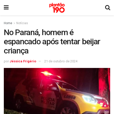
Home
Notícias
No Paraná, homem é
espancado após tentar beijar
criança
por
Jéssica Frigério
21 de outubro de 2024