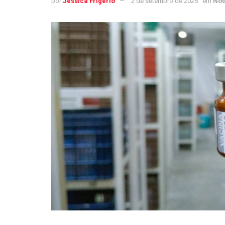
por
Jéssica Frigério
2 de setembro de 2025
em
Not