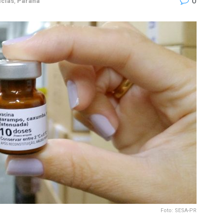
0
ícias
,
Paraná
Foto: SESA-PR