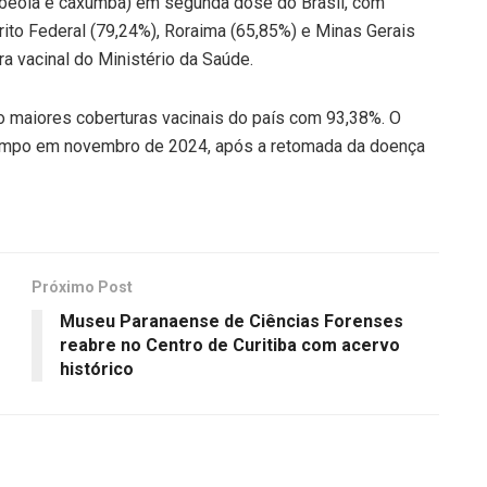
, rubéola e caxumba) em segunda dose do Brasil, com
trito Federal (79,24%), Roraima (65,85%) e Minas Gerais
a vacinal do Ministério da Saúde.
co maiores coberturas vacinais do país com 93,38%. O
sarampo em novembro de 2024, após a retomada da doença
Próximo Post
Museu Paranaense de Ciências Forenses
reabre no Centro de Curitiba com acervo
histórico