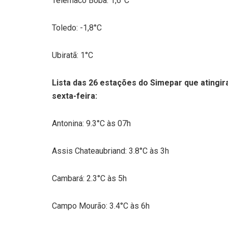
Telêmaco Boba: 1,6°C
Toledo: -1,8°C
Ubiratã: 1°C
Lista das 26 estações do Simepar que ating
sexta-feira:
Antonina: 9.3°C às 07h
Assis Chateaubriand: 3.8°C às 3h
Cambará: 2.3°C às 5h
Campo Mourão: 3.4°C às 6h