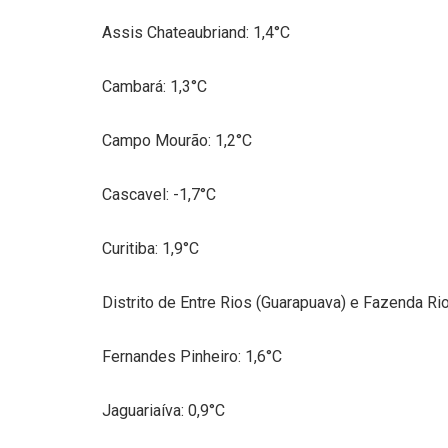
Assis Chateaubriand: 1,4°C
Cambará: 1,3°C
Campo Mourão: 1,2°C
Cascavel: -1,7°C
Curitiba: 1,9°C
Distrito de Entre Rios (Guarapuava) e Fazenda Ri
Fernandes Pinheiro: 1,6°C
Jaguariaíva: 0,9°C