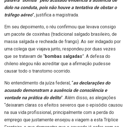
palavra “bomba” pelo acusado evidencia a ausência de
dolo na conduta, pois não houve a tentativa de obstar o
tráfego aéreo
”, justifica a magistrada.
Em seu depoimento, o réu confirmou que levava consigo
um pacote de coxinhas (tradicional salgado brasileiro, de
massa salgada e recheada de frango). Ao ser indagado por
uma colega que viajava junto, respondeu por duas vezes
que se tratavam de “
bombas salgadas
”. A defesa do
chileno alegou não acreditar que a afirmação pudesse
causar todo o transtorno ocorrido.
No entendimento da juíza federal, “
as declarações do
acusado demonstram a ausência de consciência e
vontade na prática do delito
”. Além disso, as alegações
“deixaram claras os efeitos severos que o episódio causou
na sua vida profissional, principalmente com a perda do
emprego que justamente ensejou a viagem a esta Tríplice