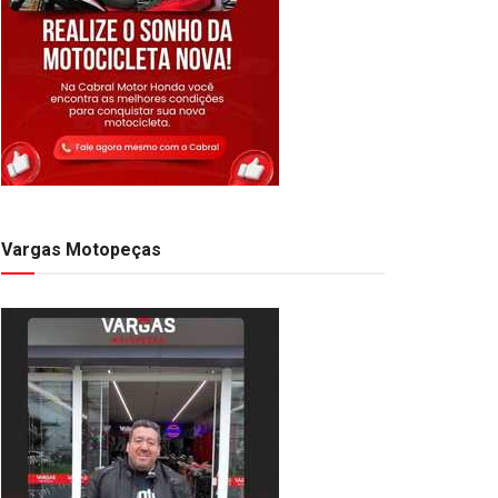
Vargas Motopeças