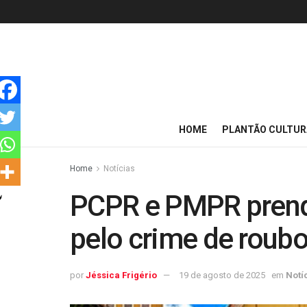
HOME
PLANTÃO CULTUR
Home
Notícias
PCPR e PMPR pren
pelo crime de roubo
por
Jéssica Frigério
19 de agosto de 2025
em
Notí