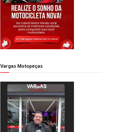
Vargas Motopeças