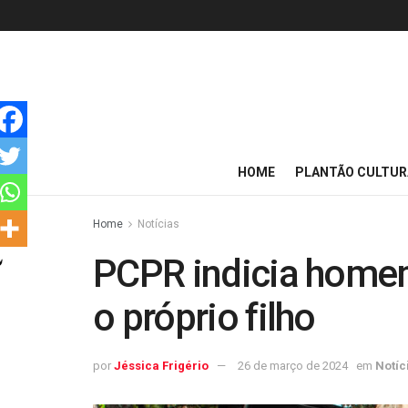
HOME
PLANTÃO CULTUR
Home
Notícias
PCPR indicia homem
o próprio filho
por
Jéssica Frigério
26 de março de 2024
em
Notíc