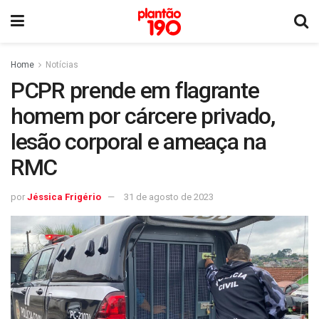
Home
Notícias
PCPR prende em flagrante
homem por cárcere privado,
lesão corporal e ameaça na
RMC
por
Jéssica Frigério
31 de agosto de 2023