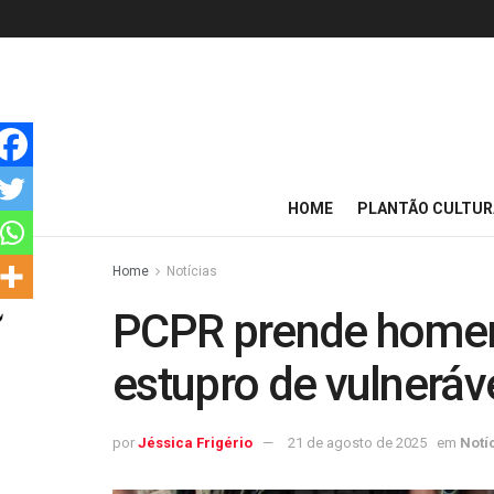
HOME
PLANTÃO CULTUR
Home
Notícias
PCPR prende homem
estupro de vulneráv
por
Jéssica Frigério
21 de agosto de 2025
em
Notí