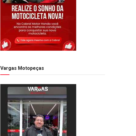
Vargas Motopeças