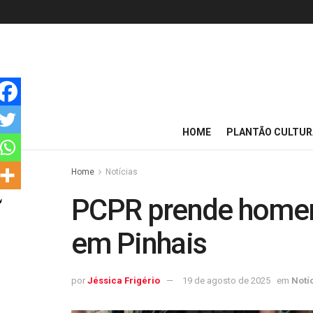
HOME
PLANTÃO CULTUR
Home
Notícias
PCPR prende homem
em Pinhais
por
Jéssica Frigério
19 de agosto de 2025
em
Notí