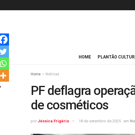
HOME
PLANTÃO CULTUR
Home
Notícias
PF deflagra operaçã
de cosméticos
por
Jéssica Frigério
18 de setembro de 2025
em
No